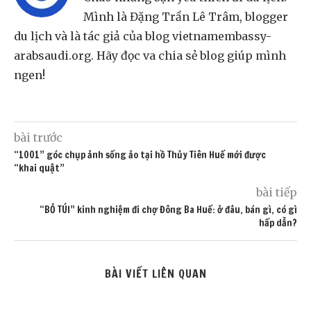
Mình là Đặng Trần Lê Trâm, blogger
du lịch và là tác giả của blog vietnamembassy-
arabsaudi.org. Hãy đọc va chia sẻ blog giúp mình
ngen!
bài trước
“1001” góc chụp ảnh sống ảo tại hồ Thủy Tiên Huế mới được
“khai quật”
bài tiếp
“BỎ TÚI” kinh nghiệm đi chợ Đông Ba Huế: ở đâu, bán gì, có gì
hấp dẫn?
BÀI VIẾT LIÊN QUAN