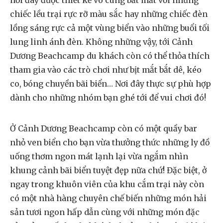
nơi đây được thiết kế vô cùng bắt mắt với những
chiếc lều trại rực rỡ màu sắc hay những chiếc đèn
lồng sáng rực cả một vùng biển vào những buổi tối
lung linh ánh đèn. Không những vậy, tới Cảnh
Dương Beachcamp du khách còn có thể thỏa thích
tham gia vào các trò chơi như bịt mắt bắt dê, kéo
co, bóng chuyền bãi biển… Nơi đây thực sự phù hợp
dành cho những nhóm bạn ghé tới để vui chơi đó!
Ở Cảnh Dương Beachcamp còn có một quầy bar
nhỏ ven biển cho bạn vừa thưởng thức những ly đồ
uống thơm ngon mát lạnh lại vừa ngắm nhìn
khung cảnh bãi biển tuyệt đẹp nữa chứ! Đặc biệt, ở
ngay trong khuôn viên của khu cắm trại này còn
có một nhà hàng chuyên chế biến những món hải
sản tươi ngon hấp dẫn cùng với những món đặc