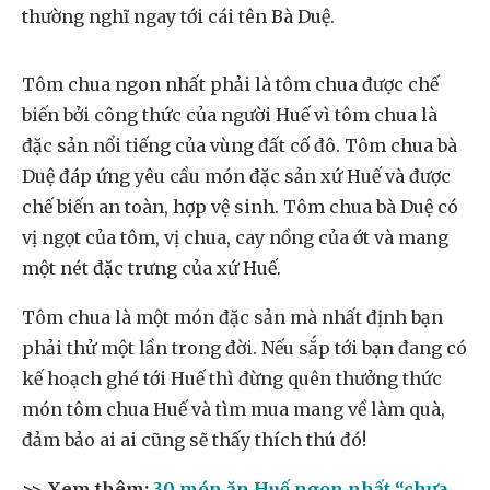
thường nghĩ ngay tới cái tên Bà Duệ.
Tôm chua ngon nhất phải là tôm chua được chế
biến bởi công thức của người Huế vì tôm chua là
đặc sản nổi tiếng của vùng đất cố đô. Tôm chua bà
Duệ đáp ứng yêu cầu món đặc sản xứ Huế và được
chế biến an toàn, hợp vệ sinh. Tôm chua bà Duệ có
vị ngọt của tôm, vị chua, cay nồng của ớt và mang
một nét đặc trưng của xứ Huế.
Tôm chua là một món đặc sản mà nhất định bạn
phải thử một lần trong đời. Nếu sắp tới bạn đang có
kế hoạch ghé tới Huế thì đừng quên thưởng thức
món tôm chua Huế và tìm mua mang về làm quà,
đảm bảo ai ai cũng sẽ thấy thích thú đó!
>> Xem thêm:
30 món ăn Huế ngon nhất “chưa