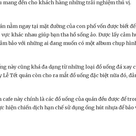
u mang đến cho khách hàng những trải nghiệm thú vị.
án nằm ngay tại mặt đường của con phố vốn được biết đến
 vực khác nhau giúp bạn tha hồ sống ảo. Được lấy cảm h
 đảm bảo với những ai đang muốn có một album chụp hình
ếng này cũng khá đa dạng từ những loại đồ uống đá xay ch
 Lễ Tết quán còn cho ra mắt đồ uống đặc biệt nữa đó, đả
cafe này chính là các đồ uống của quán đều được để tr
 hiện chiến dịch hạn chế sử dụng ống hút nhựa để bảo v