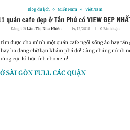
Blog du lịch
Miền Nam
Việt Nam
11 quán cafe đẹp ở Tân Phú có VIEW ĐẸP NHẤ
Đăng bởi
Lâm Thị Như Nhiên
14/12/2018
0 Bình luận
tìm được cho mình một quán cafe ngồi sống ảo hay tán g
n hay ho đang chờ bạn khám phá đó! Cùng chúng mình no
chúng cực kì hữu ích cho xem!
 Ở SÀI GÒN FULL CÁC QUẬN