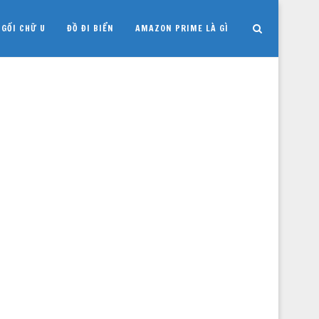
GỐI CHỮ U
ĐỒ ĐI BIỂN
AMAZON PRIME LÀ GÌ