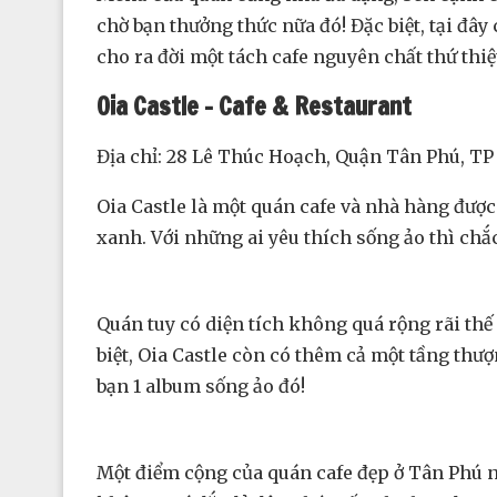
chờ bạn thưởng thức nữa đó! Đặc biệt, tại đâ
cho ra đời một tách cafe nguyên chất thứ thiệ
Oia Castle – Cafe & Restaurant
Địa chỉ: 28 Lê Thúc Hoạch, Quận Tân Phú, T
Oia Castle là một quán cafe và nhà hàng được
xanh. Với những ai yêu thích sống ảo thì ch
Quán tuy có diện tích không quá rộng rãi thế
biệt, Oia Castle còn có thêm cả một tầng thượ
bạn 1 album sống ảo đó!
Một điểm cộng của quán cafe đẹp ở Tân Phú n