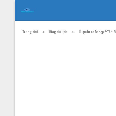
Trang chủ
Blog du lịch
11 quán cafe đẹp ở Tân 