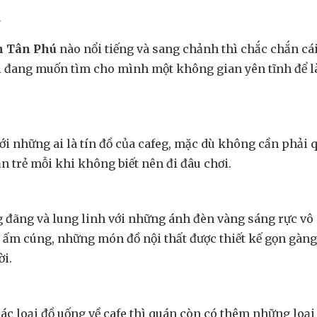
ú
n Tân Phú
nào nổi tiếng và sang chảnh thì chắc chắn cái
 ai đang muốn tìm cho mình một không gian yên tĩnh để l
với những ai là tín đồ của cafeg, mặc dù không cần phải
n trẻ mỗi khi không biết nên đi đâu chơi.
 đãng và lung linh với những ánh đèn vàng sáng rực vô 
n ấm cúng, những món đồ nội thất được thiết kế gọn gàn
ời.
c loại đồ uống về cafe thì quán còn có thêm những loạ