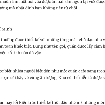
muốn tìm một nơi vừa được ăn hải sản ngon lại vừa được 
tưởng mà nhất định bạn không nên từ chối.
hí Minh
thường được thiết kế với những tông màu chủ đạo như và
hoàn toàn khác biệt. Đúng như tên gọi, quán được lấy cảm 
ện cổ tích nào đó vậy.
ợc biết nhiều người biết đến như một quán cafe sang trọ
bạn sẽ thấy vô cùng ấn tượng. Khó có thể diễn tả được s
an hay lối kiến trúc thiết kế thôi đâu nhé mà những món 