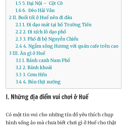
1.5
5. Đại Nội – Cột Cờ
1.6
6. Đèo Hải Vân
2
II. Buổi tối ở Huế nên đi đâu
2.1
1. Đi dạo mát tại hồ Trường Tiền
2.2
2. Đi xích lô dạo phố
2.3
3. Phố đi bộ Nguyễn Chiểu
2.4
4. Ngắm sông Hương với quán cafe trên cao
3
III. Ăn gì ở Huế
3.1
1. Bánh canh Nam Phổ
3.2
2. Bánh khoái
3.3
3. Cơm Hến
3.4
4. Bún thịt nướng
I. Những địa điểm vui chơi ở Huế
Có một tin vui cho những tín đồ yêu thích chụp
hình sống ảo mà chưa biết chơi gì ở Huế cho thật