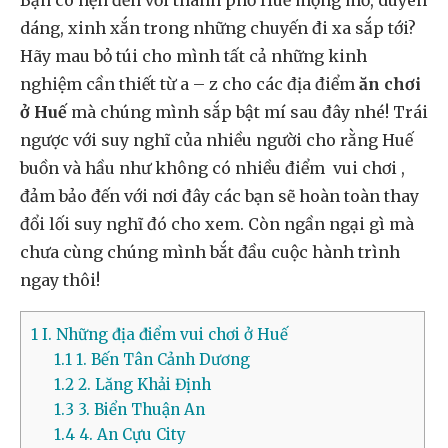
Bạn có hẹn đến với thành phố Huế mộng mơ, duyên
dáng, xinh xắn trong những chuyến đi xa sắp tới?
Hãy mau bỏ túi cho mình tất cả những kinh
nghiệm cần thiết từ a – z cho các địa điểm
ăn chơi
ở Huế
mà chúng mình sắp bật mí sau đây nhé! Trái
ngược với suy nghĩ của nhiều người cho rằng Huế
buồn và hầu như không có nhiều điểm vui chơi ,
đảm bảo đến với nơi đây các bạn sẽ hoàn toàn thay
đổi lối suy nghĩ đó cho xem. Còn ngần ngại gì mà
chưa cùng chúng mình bắt đầu cuộc hành trình
ngay thôi!
1
I. Những địa điểm vui chơi ở Huế
1.1
1. Bến Tân Cảnh Dương
1.2
2. Lăng Khải Định
1.3
3. Biển Thuận An
1.4
4. An Cựu City