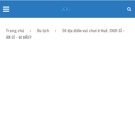
Trang chủ
Du lịch
50 địa điểm vui chơi ở Huế: CHƠI GÌ –
ĂN GÌ – ĐI ĐÂU?