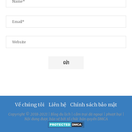
Về chúng tôi
Liên hệ
Chính sách bảo mật
Copyright © 2018-2021 | Blog du lịch | cắm trại dã ngoại | phượt bụi |
Nội dung được bảo vệ bởi tổ chức bản quyền DMCA