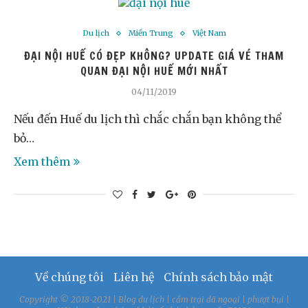
Du lịch
Miền Trung
Việt Nam
ĐẠI NỘI HUẾ CÓ ĐẸP KHÔNG? UPDATE GIÁ VÉ THAM
QUAN ĐẠI NỘI HUẾ MỚI NHẤT
04/11/2019
Nếu đến Huế du lịch thì chắc chắn bạn không thể
bỏ…
Xem thêm
Về chúng tôi
Liên hệ
Chính sách bảo mật
Copyright © 2018-2021 | Blog du lịch | cắm trại dã ngoại | phượt bụi |