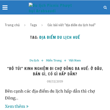
Trang chủ
Tags
Các bài viết "địa điểm du lịch huế"
TAG:
ĐỊA ĐIỂM DU LỊCH HUẾ
Du lịch
Miền Trung
Việt Nam
“BỎ TÚI” KINH NGHIỆM ĐI CHỢ ĐÔNG BA HUẾ: Ở ĐÂU,
BÁN GÌ, CÓ GÌ HẤP DẪN?
08/11/2019
Bên cạnh các địa điểm du lịch hấp dẫn thì chợ
Đông…
Xem thêm