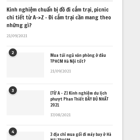
Kinh nghiệm chuẩn bị đồ đi cắm trại, picnic
chi tiết từ A->Z – Đi cắm trại cần mang theo
những gì?
21/09/2021
2
Mua túi ngủ văn phòng ở đâu
TPHCM Hà Nội tốt?
21/09/2021
3
[TỪ A – Z] Kinh nghiệm du lịch
phượt Phan Thiết ĐẦY ĐỦ NHẤT
2021
17/08/2021
4
3 địa chỉ mua gối đi máy bay ở Hà