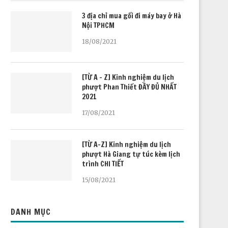
3 địa chỉ mua gối đi máy bay ở Hà
Nội TPHCM
18/08/2021
[TỪ A – Z] Kinh nghiệm du lịch
phượt Phan Thiết ĐẦY ĐỦ NHẤT
2021
17/08/2021
[TỪ A-Z] Kinh nghiệm du lịch
phượt Hà Giang tự túc kèm lịch
trình CHI TIẾT
15/08/2021
DANH MỤC