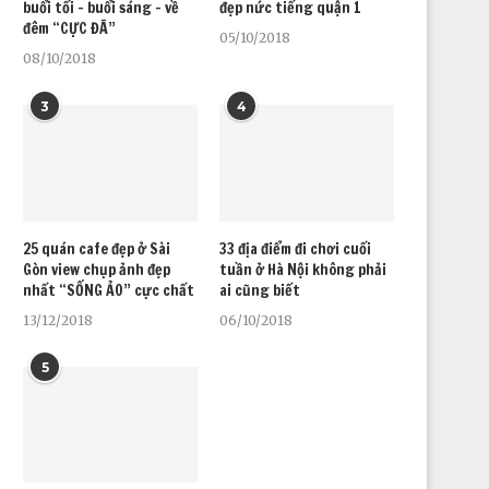
buổi tối – buổi sáng – về
đẹp nức tiếng quận 1
đêm “CỰC ĐÃ”
05/10/2018
08/10/2018
3
4
25 quán cafe đẹp ở Sài
33 địa điểm đi chơi cuối
Gòn view chụp ảnh đẹp
tuần ở Hà Nội không phải
nhất “SỐNG ẢO” cực chất
ai cũng biết
13/12/2018
06/10/2018
5