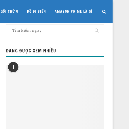
GỐI CHỮ U
ĐỒ ĐI BIỂN
AMAZON PRIME LÀ GÌ
ĐANG ĐƯỢC XEM NHIỀU
1