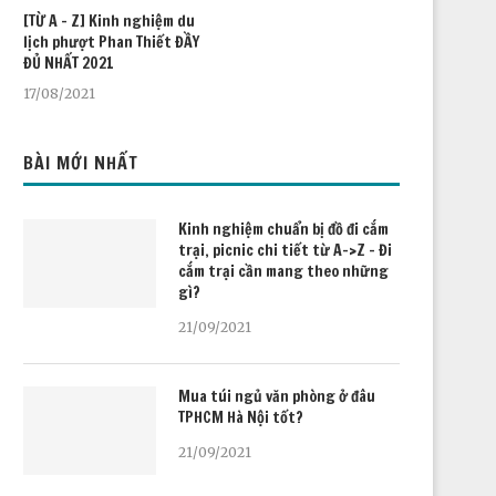
[TỪ A – Z] Kinh nghiệm du
lịch phượt Phan Thiết ĐẦY
ĐỦ NHẤT 2021
17/08/2021
BÀI MỚI NHẤT
Kinh nghiệm chuẩn bị đồ đi cắm
trại, picnic chi tiết từ A->Z – Đi
cắm trại cần mang theo những
gì?
21/09/2021
Mua túi ngủ văn phòng ở đâu
TPHCM Hà Nội tốt?
21/09/2021