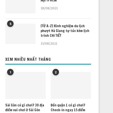
Nội TPHCM
18/08/2021
5
[TỪ A-Z] Kinh nghiệm du lịch
phượt Hà Giang tự túc kèm lịch
trình CHI TIẾT
15/08/2021
XEM NHIỀU NHẤT THÁNG
1
2
Sài Gòn có gì chơi? 30 địa
Đến quận 1 có gì chơi?
điểm vui chơi ở Sài Gòn
Check-in ngay 15 điểm