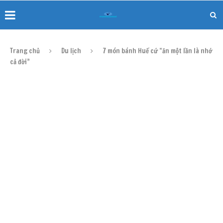
Trang chủ
Du lịch
7 món bánh Huế cứ “ăn một lần là nhớ
cả đời”