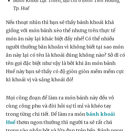
Bánh Khoái Lạc Thiên, địa chỉ 6 Đinh Tiên Hoàng,
Tp. Huế
Nếu thoạt nhìn thì bạn sẽ thấy bánh khoái khá
giống với món bánh xèo thế nhưng trên thực tế
món ăn này lại khác biệt đấy nhé! Có thể nhiều
người thường băn khoăn vì không biết tại sao món
ăn này lại có tên là khoái đúng không nào? Sở dĩ có
tên gọi đặc biệt như vậy là bởi khi ăn món bánh
Huế này bạn sẽ thấy có độ giòn giòn mềm mềm cực
kì khoái vị và sảng khoái đó!
Mọi công đoạn để làm ra món bánh này đều vô
cùng công phu và đòi hỏi sự tỉ mỉ và khéo tay
trong từng chi tiết. Để làm ra món
bánh khoái
Huế
thơm ngon thường thì người ta sẽ rất chú
trọng vào phần bột và lửa đun trên bếp. Bánh ngon