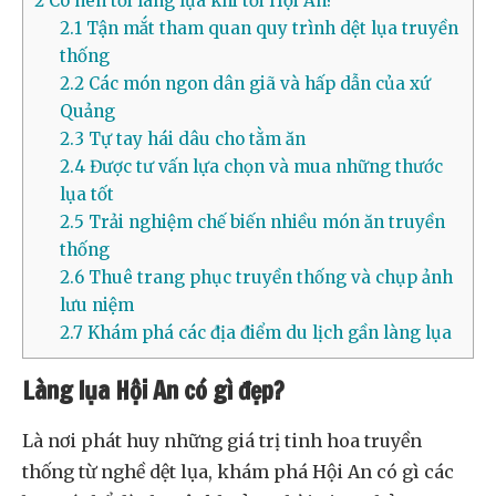
2
Có nên tới làng lụa khi tới Hội An?
2.1
Tận mắt tham quan quy trình dệt lụa truyền
thống
2.2
Các món ngon dân giã và hấp dẫn của xứ
Quảng
2.3
Tự tay hái dâu cho tằm ăn
2.4
Được tư vấn lựa chọn và mua những thước
lụa tốt
2.5
Trải nghiệm chế biến nhiều món ăn truyền
thống
2.6
Thuê trang phục truyền thống và chụp ảnh
lưu niệm
2.7
Khám phá các địa điểm du lịch gần làng lụa
Làng lụa Hội An có gì đẹp?
Là nơi phát huy những giá trị tinh hoa truyền
thống từ nghề dệt lụa, khám phá Hội An có gì các