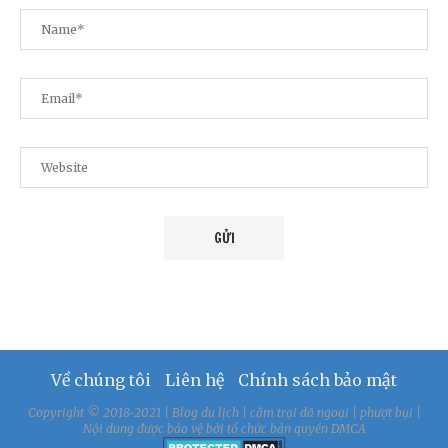
Về chúng tôi
Liên hệ
Chính sách bảo mật
Copyright © 2018-2021 | Blog du lịch | cắm trại dã ngoại | phượt bụi |
Nội dung được bảo vệ bởi tổ chức bản quyền DMCA