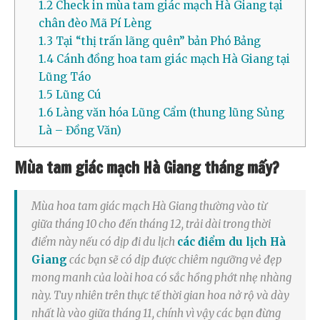
1.2
Check in mùa tam giác mạch Hà Giang tại
chân đèo Mã Pí Lèng
1.3
Tại “thị trấn lãng quên” bản Phó Bảng
1.4
Cánh đồng hoa tam giác mạch Hà Giang tại
Lũng Táo
1.5
Lũng Cú
1.6
Làng văn hóa Lũng Cẩm (thung lũng Sủng
Là – Đồng Văn)
Mùa tam giác mạch Hà Giang tháng mấy?
Mùa hoa tam giác mạch Hà Giang thường vào từ
giữa tháng 10 cho đến tháng 12, trải dài trong thời
điểm này nếu có dịp đi du lịch
các điểm du lịch Hà
Giang
các bạn sẽ có dịp được chiêm ngưỡng vẻ đẹp
mong manh của loài hoa có sắc hồng phớt nhẹ nhàng
này. Tuy nhiên trên thực tế thời gian hoa nở rộ và dày
nhất là vào giữa tháng 11, chính vì vậy các bạn đừng