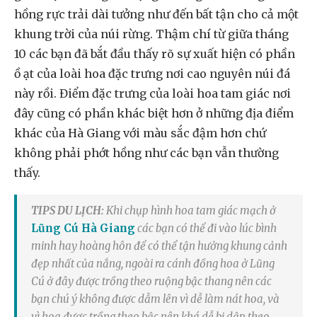
hồng rực trải dài tưởng như đến bất tận cho cả một
khung trời của núi rừng. Thậm chí từ giữa tháng
10 các bạn đã bắt đầu thấy rõ sự xuất hiện có phần
ồ ạt của loài hoa đặc trưng nơi cao nguyên núi đá
này rồi. Điểm đặc trưng của loài hoa tam giác nơi
đây cũng có phần khác biệt hơn ở những địa điểm
khác của Hà Giang với màu sắc đậm hơn chứ
không phải phớt hồng như các bạn vẫn thường
thấy.
TIPS DU LỊCH:
Khi chụp hình hoa tam giác mạch ở
Lũng Cú Hà Giang
các bạn có thể đi vào lúc bình
minh hay hoàng hôn để có thể tận hưởng khung cảnh
đẹp nhất của nắng, ngoài ra cánh đồng hoa ở Lũng
Cú ở đây được trồng theo ruộng bậc thang nên các
bạn chú ý không được dẫm lên vì dễ làm nát hoa, và
vì hoa được trồng theo bậc nên khá dễ bị dập theo