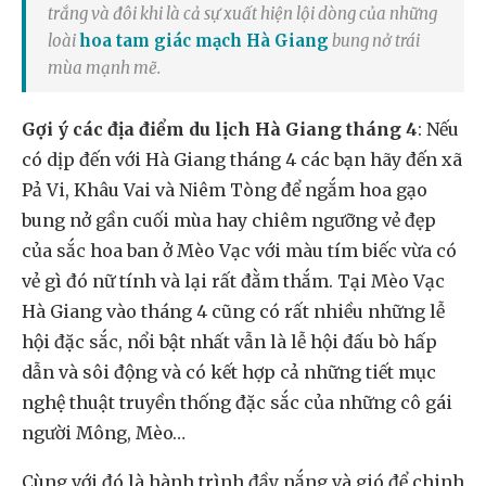
trắng và đôi khi là cả sự xuất hiện lội dòng của những
loài
hoa tam giác mạch Hà Giang
bung nở trái
mùa mạnh mẽ.
Gợi ý các địa điểm du lịch Hà Giang tháng 4
: Nếu
có dịp đến với Hà Giang tháng 4 các bạn hãy đến xã
Pả Vi, Khâu Vai và Niêm Tòng để ngắm hoa gạo
bung nở gần cuối mùa hay chiêm ngưỡng vẻ đẹp
của sắc hoa ban ở Mèo Vạc với màu tím biếc vừa có
vẻ gì đó nữ tính và lại rất đằm thắm. Tại Mèo Vạc
Hà Giang vào tháng 4 cũng có rất nhiều những lễ
hội đặc sắc, nổi bật nhất vẫn là lễ hội đấu bò hấp
dẫn và sôi động và có kết hợp cả những tiết mục
nghệ thuật truyền thống đặc sắc của những cô gái
người Mông, Mèo…
Cùng với đó là hành trình đầy nắng và gió để chinh