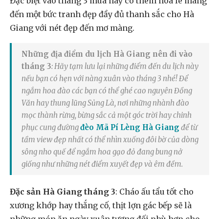
Đặc biệt vào tháng 3 mùa này có thêm hoa lê mang
đến một bức tranh đẹp đầy đủ thanh sắc cho Hà
Giang với nét đẹp đến mơ màng.
Những địa điểm du lịch Hà Giang nên đi vào
tháng 3
: Hãy tạm lưu lại những điểm đến du lịch này
nếu bạn có hẹn với nàng xuân vào tháng 3 nhé! Để
ngắm hoa đào các bạn có thể ghé cao nguyên Đồng
Văn hay thung lũng Sủng Là, nơi những nhành đào
mọc thành rừng, bừng sắc cả một góc trời hay chinh
phục cung đường
đèo Mã Pí Lèng Hà Giang
để từ
tầm view đẹp nhất có thể nhìn xuống đôi bờ của dòng
sông nho quế để ngắm hoa gạo đỏ đang bung nở
giống như những nét điểm xuyết đẹp và êm đềm.
Đặc sản Hà Giang tháng 3
: Cháo ấu tẩu tốt cho
xương khớp hay thắng cố, thịt lợn gác bếp sẽ là