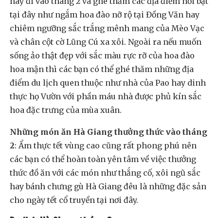
hãy đi vào tháng 2 và ghé thăm các địa điểm nổi bật
tại đây như ngắm hoa đào nỡ rộ tại Đồng Văn hay
chiêm ngưỡng sắc trắng mênh mang của Mèo Vạc
và chân cột cờ Lũng Cú xa xôi. Ngoài ra nếu muốn
sống ảo thật đẹp với sắc màu rực rỡ của hoa đào
hoa mận thì các bạn có thể ghé thăm những địa
điểm du lịch quen thuộc như nhà của Pao hay dinh
thực họ Vườn với phần máu nhà được phủ kín sắc
hoa đặc trưng của mùa xuân.
Những món ăn Hà Giang thưởng thức vào tháng
2
: Ẩm thực tết vùng cao cũng rất phong phú nên
các bạn có thể hoàn toàn yên tâm về việc thưởng
thức đồ ăn với các món như thắng cố, xôi ngũ sắc
hay bánh chưng gù Hà Giang đêu là những đặc sản
cho ngày tết cổ truyền tại nơi đây.