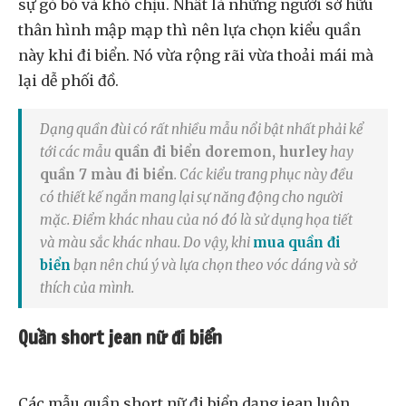
sự gò bó và khó chịu. Nhất là những người sở hữu
thân hình mập mạp thì nên lựa chọn kiểu quần
này khi đi biển. Nó vừa rộng rãi vừa thoải mái mà
lại dễ phối đồ.
Dạng quần đùi có rất nhiều mẫu nổi bật nhất phải kể
tới các mẫu
quần đi biển doremon, hurley
hay
quần 7 màu đi biển
. Các kiểu trang phục này đều
có thiết kế ngắn mang lại sự năng động cho người
mặc. Điểm khác nhau của nó đó là sử dụng họa tiết
và màu sắc khác nhau. Do vậy, khi
mua quần đi
biển
bạn nên chú ý và lựa chọn theo vóc dáng và sở
thích của mình.
Quần short jean nữ đi biển
Các mẫu quần short nữ đi biển dạng jean luôn