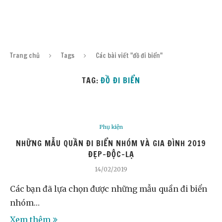
Trang chủ
Tags
Các bài viết "đồ đi biển"
TAG:
ĐỒ ĐI BIỂN
Phụ kiện
NHỮNG MẪU QUẦN ĐI BIỂN NHÓM VÀ GIA ĐÌNH 2019
ĐẸP-ĐỘC-LẠ
14/02/2019
Các bạn đã lựa chọn được những mẫu quần đi biển
nhóm…
Xem thêm