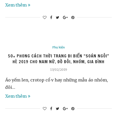
Xem thêm
Phụ kiện
5O+ PHONG CÁCH THỜI TRANG ĐI BIỂN “SOÁN NGÔI”
HÈ 2019 CHO NAM NỮ, ĐỒ ĐÔI, NHÓM, GIA ĐÌNH
13/02/2019
Áo yếm len, crotop cổ v hay những mẫu áo nhóm,
đôi…
Xem thêm