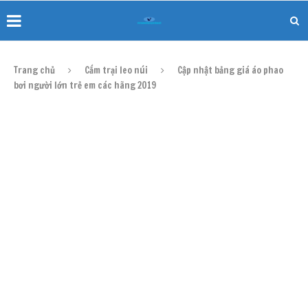
Trang chủ
Cắm trại leo núi
Cập nhật bảng giá áo phao
bơi người lớn trẻ em các hãng 2019