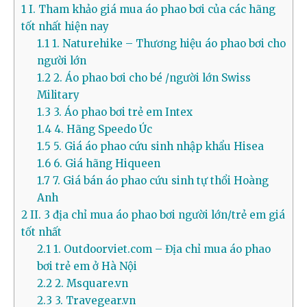
1
I. Tham khảo giá mua áo phao bơi của các hãng
tốt nhất hiện nay
1.1
1. Naturehike – Thương hiệu áo phao bơi cho
người lớn
1.2
2. Áo phao bơi cho bé /người lớn Swiss
Military
1.3
3. Áo phao bơi trẻ em Intex
1.4
4. Hãng Speedo Úc
1.5
5. Giá áo phao cứu sinh nhập khẩu Hisea
1.6
6. Giá hãng Hiqueen
1.7
7. Giá bán áo phao cứu sinh tự thổi Hoàng
Anh
2
II. 3 địa chỉ mua áo phao bơi người lớn/trẻ em giá
tốt nhất
2.1
1. Outdoorviet.com – Địa chỉ mua áo phao
bơi trẻ em ở Hà Nội
2.2
2. Msquare.vn
2.3
3. Travegear.vn