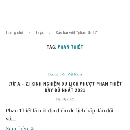
Trang chủ
Tags
Các bài viết "phan thiết"
TAG:
PHAN THIẾT
Du lịch
Việt Nam
[TỪ A – Z] KINH NGHIỆM DU LỊCH PHƯỢT PHAN THIẾT
ĐẦY ĐỦ NHẤT 2021
17/08/2021
Phan Thiết là một địa điểm du lịch hấp dẫn đối
với…
Xem thêm