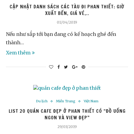
CẬP NHẬT DANH SÁCH CÁC TÀU ĐI PHAN THIẾT: GIỜ
XUẤT BẾN, GIÁ VÉ,..
01/04/2019
Nếu như sắp tới bạn đang có kế hoạch ghé đến
thành…
Xem thêm
Du lịch
Miền Trung
Việt Nam
LIST 20 QUÁN CAFE ĐẸP Ở PHAN THIẾT CÓ “ĐỒ UỐNG
NGON VÀ VIEW ĐẸP”
29/03/2019