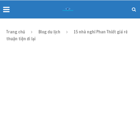
Trang chủ
Blog du lịch
15 nhà nghỉ Phan Thiết giá rẻ
thuận tiện đi lại