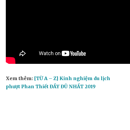
Xem thêm:
[TỪ A – Z] Kinh nghiệm du lịch
phượt Phan Thiết ĐẦY ĐỦ NHẤT 2019