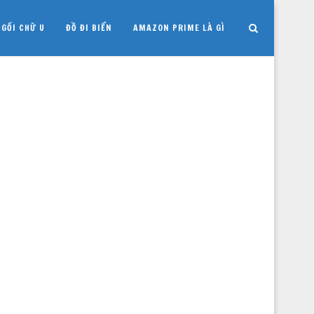
GỐI CHỮ U
ĐỒ ĐI BIỂN
AMAZON PRIME LÀ GÌ