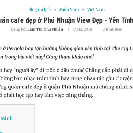
Blog du lịch
Miền Nam
Việt Nam
uán cafe đẹp ở Phú Nhuận View Đẹp – Yên Tĩnh
Đăng bởi
Lâm Thị Như Nhiên
14/12/2018
0 Bình luận
nh ở Pergola hay tận hưởng không gian yên tĩnh tại The Fig
n trong bài viết này! Cùng tham khảo nhé!
n hay “người ấy” đi trốn ở đâu chưa? Chẳng cần phải đi d
những bản nhạc trầm tĩnh hay cùng nhau tán gẫu chuyện t
hững
quán cafe đẹp ở quận Phú Nhuận
mà chúng mình sắp
ờ phút học tập hay làm việc căng thẳng.
í Minh