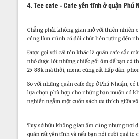
4. Tee cafe – Cafe yên tĩnh ở quận Phú 
Chẳng phải không gian mở với thiên nhiên cũ
cúng làm mình có đôi chút liên tưởng đến 
Được gọi với cái tên khác là quán cafe sắc m
nhỏ được lót những chiếc gối ôm để bạn có thể
25-88k mà thôi, menu cũng rất hấp dẫn, phon
So với những quán cafe đẹp ở Phú Nhuận, có t
lựa chọn phù hợp cho những bạn muốn có khôn
nghiền ngẫm một cuốn sách ưa thích giữa vô
Tuy sở hữu không gian ấm cúng nhưng nơi đây c
quán rất yên tĩnh và nếu bạn nói cười quá t