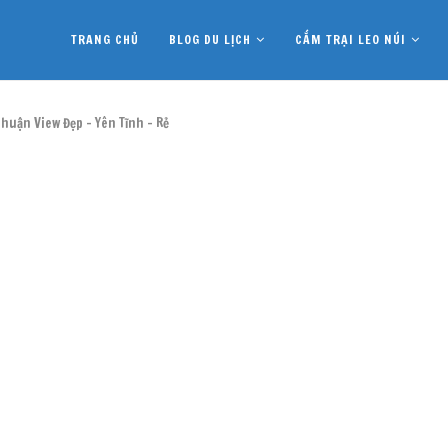
TRANG CHỦ
BLOG DU LỊCH
CẮM TRẠI LEO NÚI
huận View Đẹp – Yên Tĩnh – Rẻ