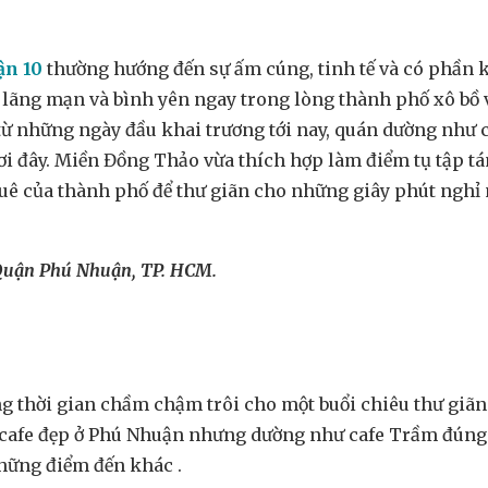
ận 10
thường hướng đến sự ấm cúng, tinh tế và có phần 
ãng mạn và bình yên ngay trong lòng thành phố xô bồ v
 những ngày đầu khai trương tới nay, quán dường như ch
ơi đây. Miền Đồng Thảo vừa thích hợp làm điểm tụ tập t
 của thành phố để thư giãn cho những giây phút nghỉ ng
 Quận Phú Nhuận, TP. HCM.
ng thời gian chầm chậm trôi cho một buổi chiêu thư giãn
cafe đẹp ở Phú Nhuận nhưng dường như cafe Trầm đúng n
hững điểm đến khác .