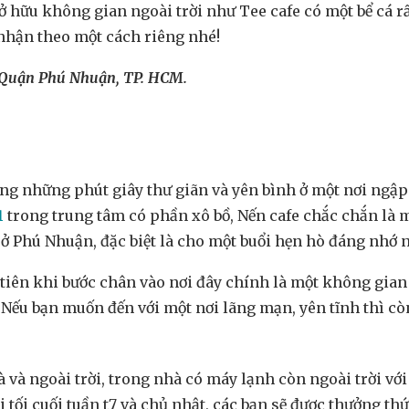
 hữu không gian ngoài trời như Tee cafe có một bể cá rất
 nhận theo một cách riêng nhé!
 Quận Phú Nhuận, TP. HCM.
ởng những phút giây thư giãn và yên bình ở một nơi ngập
1
trong trung tâm có phần xô bồ, Nến cafe chắc chắn là
ở Phú Nhuận, đặc biệt là cho một buổi hẹn hò đáng nhớ n
 tiên khi bước chân vào nơi đây chính là một không gia
. Nếu bạn muốn đến với một nơi lãng mạn, yên tĩnh thì c
à và ngoài trời, trong nhà có máy lạnh còn ngoài trời vớ
 tối cuối tuần t7 và chủ nhật, các bạn sẽ được thưởng t