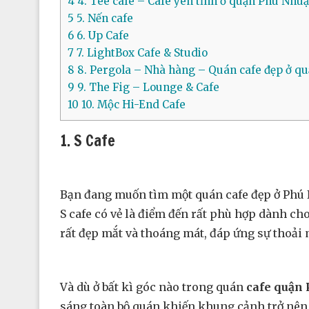
4
4. Tee cafe – Cafe yên tĩnh ở quận Phú Nhu
5
5. Nến cafe
6
6. Up Cafe
7
7. LightBox Cafe & Studio
8
8. Pergola – Nhà hàng – Quán cafe đẹp ở q
9
9. The Fig – Lounge & Cafe
10
10. Mộc Hi-End Cafe
1. S Cafe
Bạn đang muốn tìm một quán cafe đẹp ở Phú N
S cafe có vẻ là điểm đến rất phù hợp dành c
rất đẹp mắt và thoáng mát, đáp ứng sự thoải
Và dù ở bất kì góc nào trong quán
cafe quận
sáng toàn bộ quán khiến khung cảnh trở nên