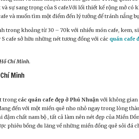
à sự sang trọng của S cafe.Với lối thiết kế rộng mở có 
afe và muốn tìm một điểm đến lý tưởng để tránh nắng bụ
nh trong khoảng từ 30 – 70k với nhiều món cafe, kem, si
 S cafe sở hữu những nét tương đồng với các
quán cafe đ
 Hồ Chí Minh.
 Chí Minh
ột trong
các quán cafe đẹp ở Phú Nhuận
với không gian 
n đang đến với một miền quê nho nhỏ ngay trong lòng thà
lại đậm chất nam bộ , tất cả làm nên nét đẹp của Miền Đ
c phiêu bồng du lãng về những miền đồng quê sỏi đá ch