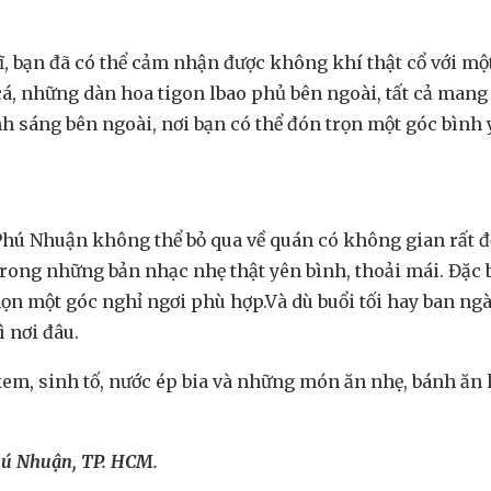
, bạn đã có thể cảm nhận được không khí thật cổ với một
cá, những dàn hoa tigon lbao phủ bên ngoài, tất cả ma
h sáng bên ngoài, nơi bạn có thể đón trọn một góc bình 
Phú Nhuận không thể bỏ qua về quán có không gian rất đỗi
rong những bản nhạc nhẹ thật yên bình, thoải mái. Đặc 
ọn một góc nghỉ ngơi phù hợp.Và dù buổi tối hay ban ngày
ì nơi đâu.
em, sinh tố, nước ép bia và những món ăn nhẹ, bánh ăn k
Phú Nhuận, TP. HCM.