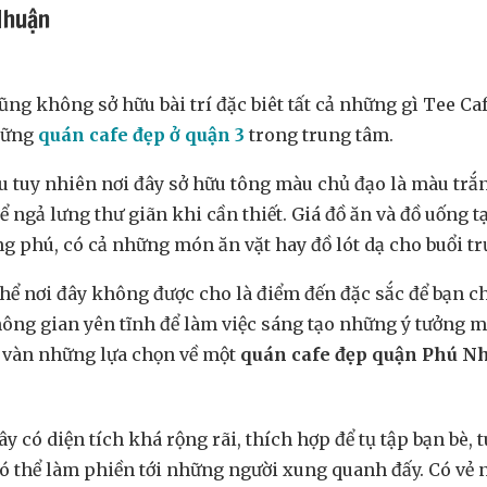
Nhuận
ng không sở hữu bài trí đặc biêt tất cả những gì Tee Ca
những
quán cafe đẹp ở quận 3
trong trung tâm.
àu tuy nhiên nơi đây sở hữu tông màu chủ đạo là màu trắn
 ngả lưng thư giãn khi cần thiết. Giá đồ ăn và đồ uống t
g phú, có cả những món ăn vặt hay đồ lót dạ cho buổi tr
hể nơi đây không được cho là điểm đến đặc sắc để bạn ch
g gian yên tĩnh để làm việc sáng tạo những ý tưởng mớ
 vàn những lựa chọn về một
quán cafe đẹp quận Phú N
ó diện tích khá rộng rãi, thích hợp để tụ tập bạn bè, tu
o có thể làm phiền tới những người xung quanh đấy. Có v