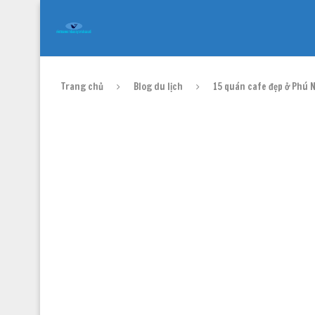
Trang chủ
Blog du lịch
15 quán cafe đẹp ở Phú N