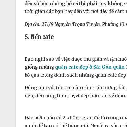
đều sở hữu những hồ cá thì phải, tuy không sở
thời gian các bạn hay đến với nơi đây để cảm
Địa chỉ:
271/9 Nguyễn Trọng Tuyển, Phường 10,
5. Nến cafe
Bạn nghỉ sao về việc được thư giãn và tận hư
giống những
quán cafe đẹp ở Sài Gòn quận 
bỏ qua trong danh sách những quán cafe đẹp 
Đúng như với tên gọi của mình, ấn tượng đầu
nến, đèn lung linh, tuyệt đẹp hơn khi về đêm
Đặc biệt quán có 2 không gian đó là trong nh
xanh để bạn có thể hóng gió. Ngoài ra vào mỗi