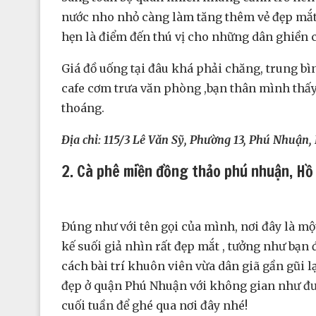
nước nho nhỏ càng làm tăng thêm vẻ đẹp mắt v
hẹn là điểm đến thú vị cho những dân ghiền c
Giá đồ uống tại đâu khá phải chăng, trung bì
cafe cơm trưa văn phòng ,bạn thân mình thấy
thoáng.
Địa chỉ:
115/3 Lê Văn Sỹ, Phường 13, Phú Nhuận,
2. Cà phê miền đồng thảo phú nhuận, Hồ
Đúng như với tên gọi của mình, nơi đây là m
kế suối giả nhìn rất đẹp mắt , tưởng như bạ
cách bài trí khuôn viên vừa dân giã gần gũi 
đẹp ở quận Phú Nhuận với không gian như đượ
cuối tuần để ghé qua nơi đây nhé!