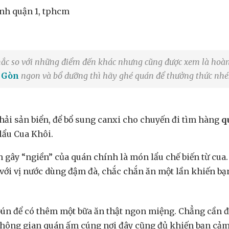
ành quận 1, tphcm
mắc so với những điểm đến khác nhưng cũng được xem là hoàn
i Gòn
ngon và bổ dưỡng thì hãy ghé quán để thưởng thức nhé
hải sản biển, để bổ sung canxi cho chuyến đi tìm hàng
q
lẩu Cua Khôi.
 gây “ngiền” của quán chính là món lẩu chế biến từ cua.
với vị nước dùng đậm đà, chắc chắn ăn một lần khiến b
 bún để có thêm một bữa ăn thật ngon miệng. Chẳng cần 
không gian quán ấm cúng nơi đây cũng đủ khiến bạn cảm 