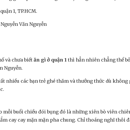
 quận 1, TP.HCM.
n Nguyễn Văn Nguyễn
ố và chưa biết
ăn gì ở quận 1
thì hẳn nhiên chẳng thể b
n Nguyễn.
rất nhiều các bạn trẻ ghé thăm và thưởng thức dù không 
c.
o mỗi buổi chiều đói bụng đó là những xiên bò viên chi
mắm cay cay mặn mặn pha chung. Chỉ thoáng nghĩ thôi 