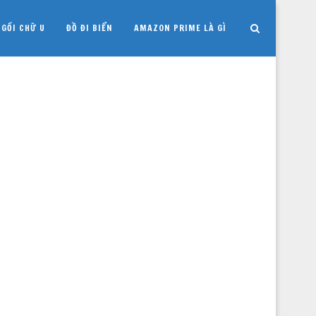
GỐI CHỮ U
ĐỒ ĐI BIỂN
AMAZON PRIME LÀ GÌ