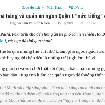
Blog du lịch
Miền Nam
Việt Nam
hà hàng và quán ăn ngon Quận 1 “nức tiếng” 
Đăng bởi
Lâm Thị Như Nhiên
15/02/2019
0 Bình luận
achi, Poki Grill cho đến hàng ăn hè phố cá viên chiên Hai 
ận 1
, các bạn đã thử qua chưa?
g thể bỏ qua những thú vui như khám phá ngóc ngách t
bè hay người thân đều là những trải nghiệm thú vị.
g giải trí và vui chơi thật sôi động, chắc chắn những gợ
ho bạn đấy. Cùng tìm kiếm các quán ngon để thưởng thức 
Chí Minh với nhịp sống sầm uất và mức sống cao nhất của th
ong đó có những điểm đến nổi tiếng như chợ Bến Thành, Dinh
phú. Chắc chắn sẽ có nhiều lựa chọn “hay ho” trong list nhữ