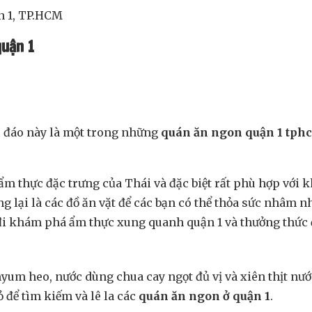
n 1, TP.HCM
quận 1
ộc đáo này là một trong những
quán ăn ngon quận 1 tph
m thực đặc trưng của Thái và đặc biệt rất phù hợp với 
 lại là các đồ ăn vặt để các bạn có thể thỏa sức nhâm n
đi khám phá ẩm thực xung quanh quận 1 và thưởng thức đ
yum heo, nước dùng chua cay ngọt đủ vị và xiên thịt nướ
 để tìm kiếm và lê la các
quán ăn ngon ở quận 1
.