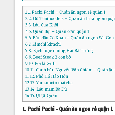
1
1. Pachi Pachi – Quán ăn ngon rẻ quận 1
2
2. Gõ Thainoodels – Quán ăn trưa ngon quận
3
3. Lẩu Cua Khôi
4
5. Quán Bụi – Quán cơm quận 1
5
6. Bún đậu Cô Khàn – Quán ăn ngon Sài Gòn 
6
7. Kimchi kimchi
7
8. Bạch tuộc nướng Hai Bà Trưng
8
9. Beef Steak 2 con bò
9
10. Porki Grill
10
11. Canh bún Nguyễn Văn Chiêm – Quán ăn 
11
12. Phở Hồ Hảo Hớn
12
13. Yamamoto matcha
13
14. Lẩu mắm Bà Dú
14
15. Ụt Ụt Quán
1. Pachi Pachi – Quán ăn ngon rẻ quận 1