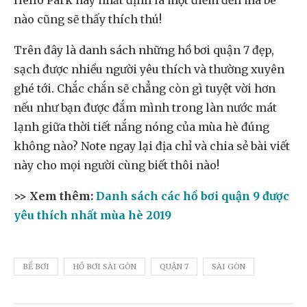
Hello Park này nhất định là một điểm đến mà bé
nào cũng sẽ thấy thích thú!
Trên đây là danh sách những hồ bơi quận 7 đẹp,
sạch được nhiều người yêu thích và thường xuyên
ghé tới. Chắc chắn sẽ chẳng còn gì tuyệt vời hơn
nếu như bạn được đắm mình trong làn nước mát
lạnh giữa thời tiết nắng nóng của mùa hè đúng
không nào? Note ngay lại địa chỉ và chia sẻ bài viết
này cho mọi người cùng biết thôi nào!
>> Xem thêm:
Danh sách các hồ bơi quận 9 được
yêu thích nhất mùa hè 2019
BỂ BƠI
HỒ BƠI SÀI GÒN
QUẬN 7
SÀI GÒN