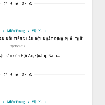
h
Miền Trung
Việt Nam
AN NỔI TIẾNG LÂU ĐỜI NHẤT ĐỊNH PHẢI THỬ
29/10/2019
ặc sản của Hội An, Quảng Nam…
h
Miền Trung
Việt Nam