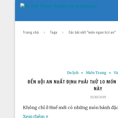
Trang chủ
Tags
Các bài viết "món ngon hội an"
Du lịch
Miền Trung
Vi
ĐẾN HỘI AN NHẤT ĐỊNH PHẢI THỬ 10 MÓN 
NÀY
31/10/2019
Không chỉ ở Huế mới có những món bánh đặc
Xem thêm