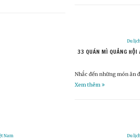
Du lịc
33 QUÁN MÌ QUẢNG HỘI 
Nhắc đến những món ăn đ
Xem thêm
ệt Nam
Du lịc