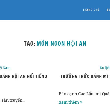
TRANG CHỦ
B
TAG:
MÓN NGON HỘI AN
ệt Nam
Du lịc
BÁNH HỘI AN NỔI TIẾNG
THƯỞNG THỨC BÁNH MÌ H
Bên cạnh Cao Lầu, mì Quả
 sản truyền…
Xem thêm