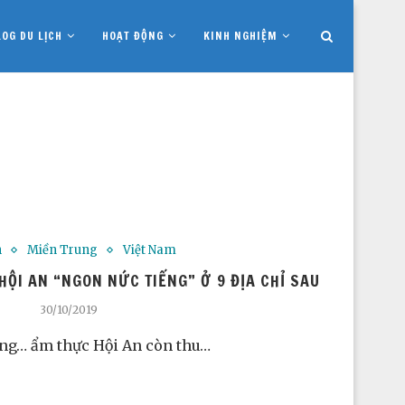
LOG DU LỊCH
HOẠT ĐỘNG
KINH NGHIỆM
h
Miền Trung
Việt Nam
ỘI AN “NGON NỨC TIẾNG” Ở 9 ĐỊA CHỈ SAU
30/10/2019
ng… ẩm thực Hội An còn thu…