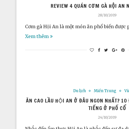
REVIEW 4 QUÁN CƠM GÀ HỘI AN N
28/10/2019
Cơm gà Hội An là một món ăn phổ biến được
Xem thêm
Du lịch
Miền Trung
Vi
ĂN CAO LẦU HỘI AN Ở ĐÂU NGON NHẤT? 10 ĐI
TIẾNG Ở PHỐ CỔ
24/10/2019
Nhắc đến ẩm thực Hội An là nhắc đến sự đa 