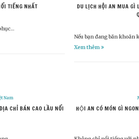
ỔI TIẾNG NHẤT
DU LỊCH HỘI AN MUA GÌ L
Q
 phục…
Nếu bạn đang băn khoăn kh
Xem thêm
ệt Nam
̣A CHỈ BÁN CAO LẦU NỔI
HỘI AN CÓ MÓN GÌ NGO
dạng…
Không chỉ nổi tiếng với 