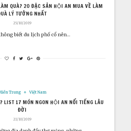
ÀM QUÀ? 20 ĐẶC SẢN HỘI AN MUA VỀ LÀM
UÀ LÝ TƯỞNG NHẤT
25/10/2019
ông biết du lịch phố cổ nên…
Miền Trung
Việt Nam
N? LIST 17 MÓN NGON HỘI AN NỔI TIẾNG LÂU
ĐỜI
21/10/2019
những địa danh đầy thơ mộng, những…