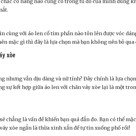
 chắc cô nàng nào cũng có trong tủ đồ của mình đúng k
mắt.
in cùng với áo len cổ tim phần nào tôn lên được vóc dá
l nên mặc gì thì đây là lựa chọn mà bạn không nên bỏ qua 
váy xòe
ng nhưng vẫn dịu dàng và nữ tính? Đây chính là lựa chọ
g sự kết hợp giữa áo len với chân váy xòe lại là một tro
sẽ chẳng là vấn đề khiến bạn quá đắn đo. Bạn có thể mặc 
áy xòe ngắn là thừa xinh xắn để tự tin xuống phố rồi!