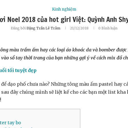
Kinh nghiệm
hơi Noel 2018 của hot girl Việt: Quỳnh Anh Sh
Đăng bởi
Đặng Trần Lê Trâm
21/12/2018
0 Bình luận
 tông màu trầm ấm hay các loại áo khoác da và bomber được
 vào sổ tay thời trang của bạn những gợi ý về cách mix đồ 
ổi tối tuyệt đẹp
nh để dạo phố chưa nào? Những tông màu ấm pastel hay 
 sau đây chúng mình sẽ liệt kế cho các bạn một list kh
!
ter tay bo