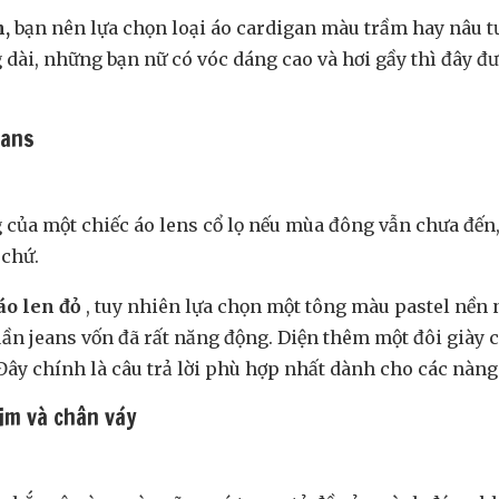
h,
bạn nên lựa chọn loại áo cardigan màu trầm hay nâu tư
ng dài, những bạn nữ có vóc dáng cao và hơi gầy thì đây 
eans
của một chiếc áo lens cổ lọ nếu mùa đông vẫn chưa đến, v
chứ.
áo len đỏ
, tuy nhiên lựa chọn một tông màu pastel nền n
uần jeans vốn đã rất năng động. Diện thêm một đôi giày c
ây chính là câu trả lời phù hợp nhất dành cho các nàng
im và chân váy