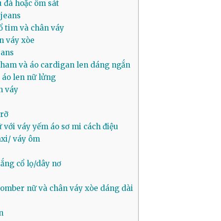
u đà hoặc ôm sát
 jeans
ổ tim và chân váy
ân váy xòe
eans
gham và áo cardigan len dáng ngắn
 áo len nữ lửng
n váy
 rỡ
 với váy yếm áo sơ mi cách điệu
axi/ váy ôm
ắng cổ lọ/dây nơ
 bomber nữ và chân váy xòe dáng dài
n