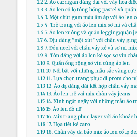
1.2
2. Áo cardigan dáng dài với váy hoa điệ
1.3
3. Áo len cổ lọ tông hồng pastel và quần
1.4
3. Một chút gam màu ấm áp với áo len c
1.5
4. Trẻ trung với áo len mix sơ mi và ch
1.6
5. Áo len xuông và quần legging/quận j
1.7
6. Dịu dàng “một xút” với chân váy gin
1.8
7. Đón noel với chân váy xẻ và sơ mi mix
1.9
8. Tôn dáng với áo len kẻ sọc sơ vin châ
1.10
9. Quần ống rộng sơ vin cùng áo len
1.11
10. Nổi bật với những mẫu sắc vàng rực
1.12
11. Lựa chọn trang phục đi prom cho nữ
1.13
12. Áo dạ dáng dài kết hợp chân váy m
1.14
13. Áo len trễ vai mix chân váy jeans
1.15
14. Xinh ngất ngây với những mẫu áo tr
1.16
15. Áo len đỏ nữ
1.17
16. Mix trang phục layer với áo khoác
1.18
17. Họa tiết kẻ caro
1.19
18. Chân váy da báo mix áo len cổ lọ đe