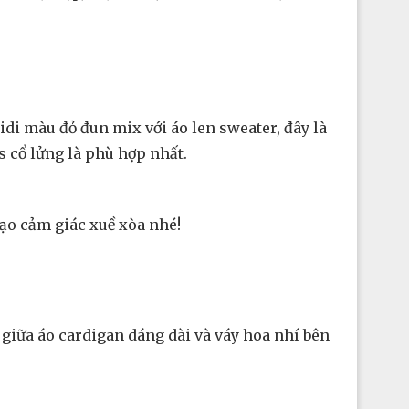
midi màu đỏ đun mix với áo len sweater, đây là
s cổ lửng là phù hợp nhất.
tạo cảm giác xuề xòa nhé!
h giữa áo cardigan dáng dài và váy hoa nhí bên