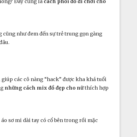
hông? Đây cũng là
cách phối đồ đi chơi cho
ng cũng như đem đến sự trẻ trung gọn gàng
đâu.
n giúp các cô nàng “hack” được kha khá tuổi
ng
những cách mix đồ đẹp cho nữ
thích hợp
áo sơ mi dài tay có cổ bên trong rồi mặc