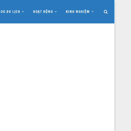
LOG DU LỊCH
HOẠT ĐỘNG
KINH NGHIỆM