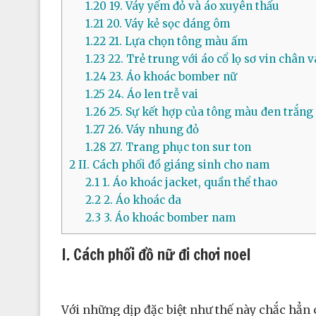
1.20
19. Váy yếm đỏ và áo xuyên thấu
1.21
20. Váy kẻ sọc dáng ôm
1.22
21. Lựa chọn tông màu ấm
1.23
22. Trẻ trung với áo cổ lọ sơ vin chân 
1.24
23. Áo khoác bomber nữ
1.25
24. Áo len trễ vai
1.26
25. Sự kết hợp của tông màu đen trắng
1.27
26. Váy nhung đỏ
1.28
27. Trang phục ton sur ton
2
II. Cách phối đồ giáng sinh cho nam
2.1
1. Áo khoác jacket, quần thể thao
2.2
2. Áo khoác da
2.3
3. Áo khoác bomber nam
I. Cách phối đồ nữ đi chơi noel
Với những dịp đặc biệt như thế này chắc hẳn c