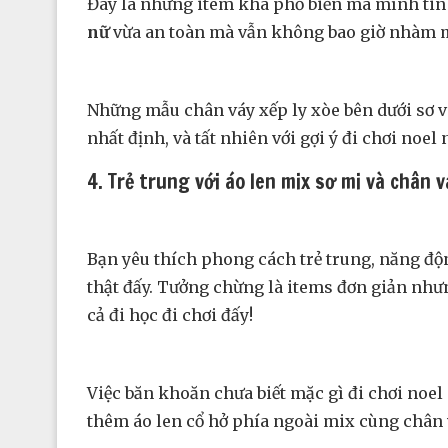
Đây là những item khá phổ biến mà mình tin
nữ
vừa an toàn mà vẫn không bao giờ nhàm 
Những mẫu chân váy xếp ly xòe bên dưới sơ v
nhất định, và tất nhiên với gợi ý đi chơi noe
4. Trẻ trung với áo len mix sơ mi và chân 
Bạn yêu thích phong cách trẻ trung, năng độ
thật đấy. Tưởng chừng là items đơn giản nhưn
cả đi học đi chơi đấy!
Việc băn khoăn chưa biết mặc gì đi chơi noel 
thêm áo len cổ hở phía ngoài mix cùng chân v