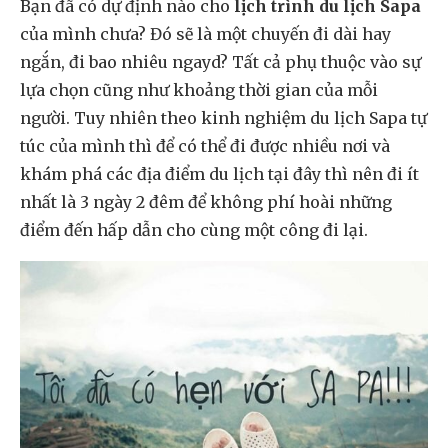
Bạn đã có dự định nào cho
lịch trình du lịch Sapa
của mình chưa? Đó sẽ là một chuyến đi dài hay
ngắn, đi bao nhiêu ngayd? Tất cả phụ thuộc vào sự
lựa chọn cũng như khoảng thời gian của mỗi
người. Tuy nhiên theo kinh nghiệm du lịch Sapa tự
túc của mình thì để có thể đi được nhiều nơi và
khám phá các địa điểm du lịch tại đây thì nên đi ít
nhất là 3 ngày 2 đêm để không phí hoài những
điểm đến hấp dẫn cho cùng một công đi lại.