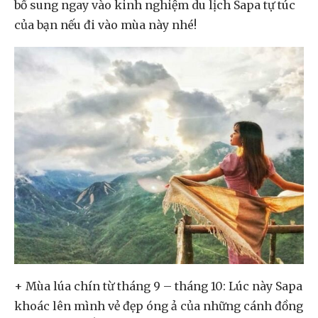
bổ sung ngay vào kinh nghiệm du lịch Sapa tự túc
của bạn nếu đi vào mùa này nhé!
+ Mùa lúa chín từ tháng 9 – tháng 10: Lúc này Sapa
khoác lên mình vẻ đẹp óng ả của những cánh đồng