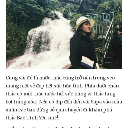
Cùng với đó là nước thác cũng trở nên trong veo
mang một vẻ đẹp hết sức hữu tình. Phía dưới chân
thác có một thác nước hết sức hùng vĩ, thác tung
bọt trắng xóa. Nếu có dịp đến đến với Sapa vào mùa
xuân các bạn đừng bỏ qua chuyến đi khám phá
thác Bạc Tình Yêu nhé!