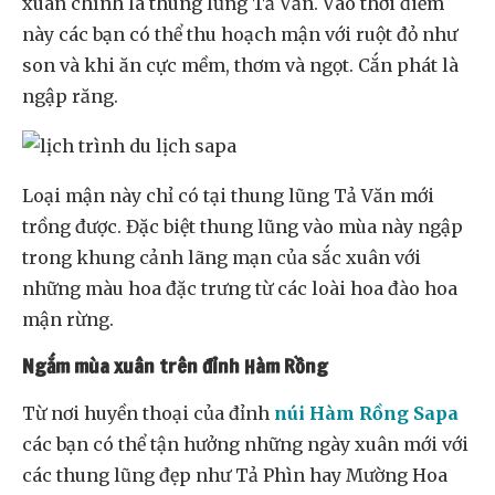
xuân chính là thung lũng Tả Văn. Vào thời điểm
này các bạn có thể thu hoạch mận với ruột đỏ như
son và khi ăn cực mềm, thơm và ngọt. Cắn phát là
ngập răng.
Loại mận này chỉ có tại thung lũng Tả Văn mới
trồng được. Đặc biệt thung lũng vào mùa này ngập
trong khung cảnh lãng mạn của sắc xuân với
những màu hoa đặc trưng từ các loài hoa đào hoa
mận rừng.
Ngắm mùa xuân trên đỉnh Hàm Rồng
Từ nơi huyền thoại của đỉnh
núi Hàm Rồng Sapa
các bạn có thể tận hưởng những ngày xuân mới với
các thung lũng đẹp như Tả Phìn hay Mường Hoa