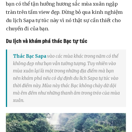
bạn có thể tận hưởng hương sắc mùa xuân ngập
tràn trên tầm view đẹp. Đừng bỏ qua kinh nghiệm
du lịch Sapa tự túc này vì nó thật sự cần thiết cho
chuyến đi của bạn.
Du lịch và khám phá thác Bạc tự túc
Thác Bạc Sapa
vào các mùa khác trong năm có thể
không đẹp như bạn vẫn tưởng tượng. Tuy nhiên vào
mùa xuân lại là một trong những địa điểm mà bạn
nên khám phá nếu có dự định du lich Sapa tự túc vào
thời điểm này. Mùa này thác Bạc không chảy dữ dội
mà êm đềm như những thanh âm trong trẻo của mùa
xuân.