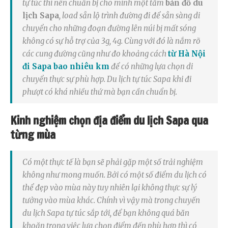
tự túc thì nên chuẩn bị cho mình một tấm
bản đồ du
lịch Sapa
, load sẵn lộ trình đường đi để sẵn sàng di
chuyển cho những đoạn đường lên núi bị mất sóng
không có sự hỗ trợ của 3g, 4g. Cùng với đó là nắm rõ
các cung đường cũng như đo khoảng cách
từ Hà Nội
đi Sapa bao nhiêu km
để có những lựa chọn di
chuyển thực sự phù hợp. Du lịch tự túc Sapa khi đi
phượt có khá nhiều thứ mà bạn cần chuẩn bị.
Kinh nghiệm chọn địa điểm du lịch Sapa qua
từng mùa
Có một thực tế là bạn sẽ phải gặp một số trải nghiệm
không như mong muốn. Bởi có một số điểm du lịch có
thể đẹp vào mùa này tuy nhiên lại không thực sự lý
tưởng vào mùa khác. Chính vì vậy mà trong chuyến
du lịch Sapa tự túc sắp tới, để bạn không quá băn
khoăn trong việc lựa chọn điểm đến phù hợp thì có