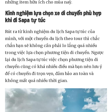
những item hữu ích cho mùa naỳ.
Kinh nghiệm lựa chọn xe di chuyển phù hợp
khi đi Sapa tự túc
Rút ra từ kinh nghiệm du lịch Sapa tự túc của
mình, với một chuyến du lịch theo tour thì chắc
chắn bạn sẽ không cần phải lo lắng quá nhiều
trong việc lựa chọn phương tiện di chuyển. Ngược
lại du lịch Sapa tự túc việc chọn phương tiện di
chuyển cũng có khá nhiều điều mà bạn nên lưu ý
để có chuyến đi trọn vẹn, đảm bảo an toàn và
không mất quá nhiều thời gian.