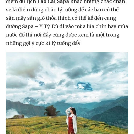
điểm
du lịch Lào Cai Sapa
khác nhưng chắc chắn
sẽ là điểm dừng chân lý tưởng để các bạn có thể
săn mây săn gió thỏa thích có thể kể đến cung
đường Sapa – Y Tý. Dù đi vào mùa lúa chín hay mùa
nước đổ thì nơi đây cũng được xem là một trong
những gợi ý cực kì lý tưởng đấy!