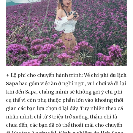
+ Lộ phí cho chuyến hành trình: Về
chi phí du lịch
Sapa
bao gồm việc ăn ở nghỉ ngơi, vui chơi và đi lại
khi đến Sapa, chúng mình sẽ không gợi ý chi phí
cụ thể vì còn phụ thuộc phần lớn vào khoảng thời
gian các bạn lựa chọn ở lại đây. Tuy nhiên theo cá
nhân mình chỉ từ 3 triệu trở xuống, thậm chí là
chưa đến, các bạn đã có thể thoải mái cho chuyến