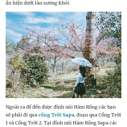
ẩn hiện dưới làn sương khói.
Ngoài ra để đến được đỉnh núi Hàm Rồng các bạn
sẽ phải đi qua
cổng Trời Sapa
, đoạn qua Cổng Trời
1 và Cổng Trời 2. Tại đỉnh núi Hàm Rồng Sapa các