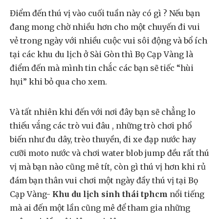
Điểm đến thú vị vào cuối tuần này có gì ? Nếu bạn
đang mong chờ nhiều hơn cho một chuyến đi vui
vẻ trong ngày với nhiều cuộc vui sôi động và bổ ích
tại các khu du lịch ở Sài Gòn thì Bọ Cạp Vàng là
điểm đến mà mình tin chắc các bạn sẽ tiếc “hùi
hụi” khi bỏ qua cho xem.
Và tất nhiên khi đến với nơi đây bạn sẽ chẳng lo
thiếu vắng các trò vui đâu , những trò chơi phổ
biến như đu dây, trèo thuyền, đi xe đạp nước hay
cưỡi moto nước và chơi water blob jump đều rất thú
vị mà bạn nào cũng mê tít, còn gì thú vị hơn khi rủ
đám bạn thân vui chơi một ngày đầy thú vị tại Bọ
Cạp Vàng-
Khu du lịch sinh thái tphcm
nổi tiếng
mà ai đến một lần cũng mê để tham gia những