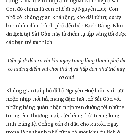
cũng là địa điểm chụp ảnh ngoại cảnh đẹp ở Sài
Gòn đó chính là con phố đi bộ Nguyễn Huệ. Con
phố có không gian khá rộng, kéo dài từ trụ sở ủy
ban nhân dân thành phố đến bến Bạch Đằng.
Khu
du lịch tại Sài Gòn
này là điểm tụ tập sáng tối được
các bạn trẻ ưa thích .
Cần gì đi đâu xa xôi khi ngay trong lòng thành phố đã
có những điểm vui choi thú vị và hấp dẫn như thế này
cơ chứ!
Không gian tại phố đi bộ Nguyễn Huệ luôn vui tươi
nhộn nhịp, hối hả, mang đậm hơi thở Sải Gòn với
những hàng quán nhộn nhịp ven đường tới những
trung tâm thương mại, cửa hàng thời trang lung
linh tráng lệ. Chẳng cần đi đâu cho xa xôi, ngay
trong lòng thành phố cũng có một khu du lịch ở