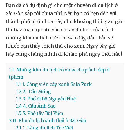
Bạn đã có dự định gì cho một chuyến đi du lịch ở
Sài Gòn sắp tới chưa nhỉ. Nếu bạn có hẹn đến với
thành phố phồn hoa này cho khoảng thời gian gần
thì hãy mau update vào sổ tay du lịch của mình
những khu du lịch cực hot sau đây, đảm bảo sẽ
khiến bạn thấy thích thú cho xem. Ngay bây giờ
hãy cùng chúng mình đi khám phá ngay thôi nào!
1
I. Những khu du lịch có view chụp ảnh đẹp ở
tphcm
1.1
1. Công viên cây xanh Sala Park
1.2
2. Cầu Mống
1.3
3. Phố đi bộ Nguyễn Huệ
1.4
4. Cầu Ánh Sao
1.5
5. Phố tây Bùi Viện
2
II. Khu du lịch sinh thái ở Sài Gòn
2.1
1. Làng du lịch Tre Việt