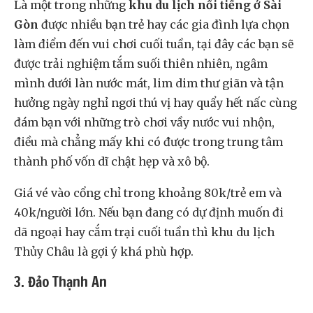
Là một trong những
khu du lịch nổi tiếng ở Sài
Gòn
được nhiều bạn trẻ hay các gia đình lựa chọn
làm điểm đến vui chơi cuối tuần, tại đây các bạn sẽ
được trải nghiệm tắm suối thiên nhiên, ngâm
mình dưới làn nước mát, lim dim thư giãn và tận
hưởng ngày nghỉ ngơi thú vị hay quẩy hết nấc cùng
đám bạn với những trò chơi vầy nước vui nhộn,
điều mà chẳng mấy khi có được trong trung tâm
thành phố vốn dĩ chật hẹp và xô bộ.
Giá vé vào cổng chỉ trong khoảng 80k/trẻ em và
40k/người lớn. Nếu bạn đang có dự định muốn đi
dã ngoại hay cắm trại cuối tuần thì khu du lịch
Thủy Châu là gợi ý khá phù hợp.
3. Đảo Thạnh An