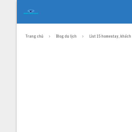
Trang chủ
Blog du lịch
List 15 homestay, khách sa