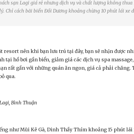
h sạn Lagi giá rẻ nhưng dịch vụ và chất lượng không thua k
ý. Chỉ cách bãi biển Đồi Dương khoảng chừng 10 phút lái x
ật resort nên khi bạn lưu trú tại đây, bạn sẽ nhận được n
 tại hồ bơi gần biển, giảm giá các dịch vụ spa massag
ch sạn rất gần với những quán ăn ngon, giá cả phải chăn
bỏ qua.
 Lagi, Bình Thuận
i tiếng như Mũi Kê Gà, Dinh Thầy Thím khoảng 15 phút 