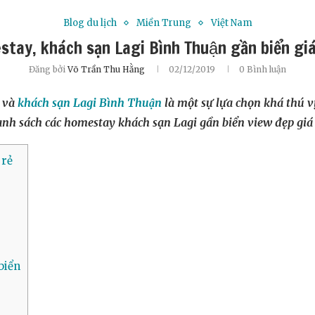
Blog du lịch
Miền Trung
Việt Nam
tay, khách sạn Lagi Bình Thuận gần biển giá
Đăng bởi
Võ Trần Thu Hằng
02/12/2019
0 Bình luận
 và
khách sạn Lagi Bình Thuận
là một sự lựa chọn khá thú v
̀ danh sách các homestay khách sạn Lagi gần biển view đẹp giá c
rẻ
iển