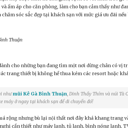
và ấm áp cho căn phòng, làm cho bạn cảm thấy như đang 
̀ chăm sóc sắc đẹp tại khách sạn với mức giá ưu đãi nê
 Bình Thuận
h cho những bạn đang tìm một nơi dừng chân có vị trí g
ác trang thiết bị không hề thua kém các resort hoặc kha
gi như
mũi Kê Gà Bình Thuận
, Dinh Thầy Thím và núi Tà
uê xe máy ở ngay tại khách sạn để di chuyển đó!
 rộng nhưng bù lại nội thất nơi đây khá khang trang và 
nghi cần thiết như máy lạnh, tủ lạnh, bình nóng lạnh, TV