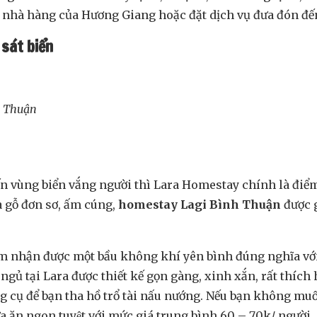
i nhà hàng của Hương Giang hoặc đặt dịch vụ đưa đón đế
át biển
nh Thuận
 vùng biển vắng người thì Lara Homestay chính là điể
 gỗ đơn sơ, ấm cúng,
homestay Lagi Bình Thuận
được g
 nhận được một bầu không khí yên bình đúng nghĩa với nh
ủ tại Lara được thiết kế gọn gàng, xinh xắn, rất thích 
 để bạn tha hồ trổ tài nấu nướng. Nếu bạn không muốn t
̃a ăn ngon tuyệt với mức giá trung bình 60 – 70k/ người.