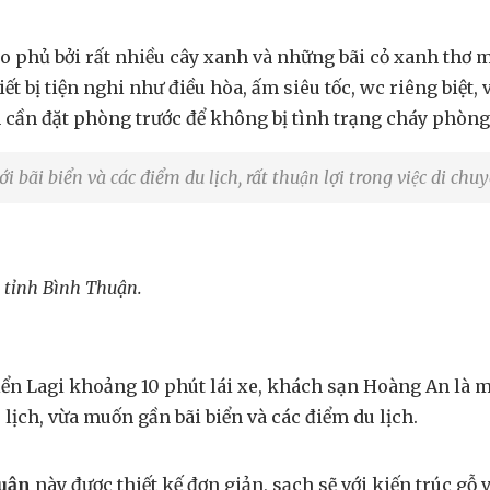
c bao phủ bởi rất nhiều cây xanh và những bãi cỏ xanh thơ mô
hiết bị tiện nghi như điều hòa, ấm siêu tốc, wc riêng biệt, v.
̣n cần đặt phòng trước để không bị tình trạng cháy phòn
với bãi biển và các điểm du lịch, rất thuận lợi trong việc di ch
, tỉnh Bình Thuận.
 biển Lagi khoảng 10 phút lái xe, khách sạn Hoàng An là 
h, vừa muốn gần bãi biển và các điểm du lịch.
huận
này được thiết kế đơn giản, sạch sẽ với kiến trúc gô