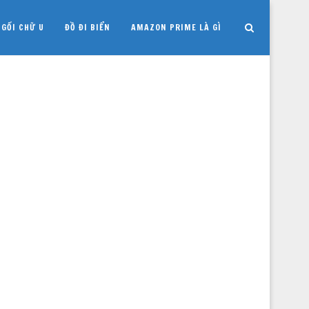
GỐI CHỮ U
ĐỒ ĐI BIỂN
AMAZON PRIME LÀ GÌ