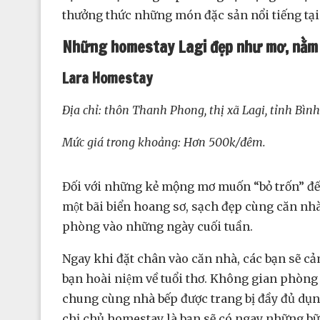
thưởng thức những món đặc sản nổi tiếng tạ
Những homestay Lagi đẹp như mơ, nằm s
Lara Homestay
Địa chỉ: thôn Thanh Phong, thị xã Lagi, tỉnh Bì
Mức giá trong khoảng: Hơn 500k/đêm.
Đối với những kẻ mộng mơ muốn “bỏ trốn” đến
một bãi biển hoang sơ, sạch đẹp cùng căn nhà
phòng vào những ngày cuối tuần.
Ngay khi đặt chân vào căn nhà, các bạn sẽ cảm
bạn hoài niệm về tuổi thơ. Không gian phòng ng
chung cùng nhà bếp được trang bị đầy đủ dụng cụ
chị chủ homestay là bạn sẽ có ngay những bư