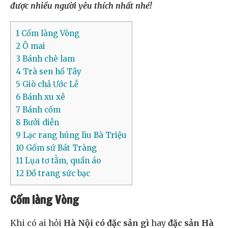
được nhiều người yêu thích nhất nhé!
1
Cốm làng Vòng
2
Ô mai
3
Bánh chè lam
4
Trà sen hồ Tây
5
Giò chả Ước Lễ
6
Bánh xu xê
7
Bánh cốm
8
Bưởi diễn
9
Lạc rang húng lìu Bà Triệu
10
Gốm sứ Bát Tràng
11
Lụa tơ tằm, quần áo
12
Đồ trang sức bạc
Cốm làng Vòng
Khi có ai hỏi
Hà Nội có đặc sản gì
hay
đặc sản Hà