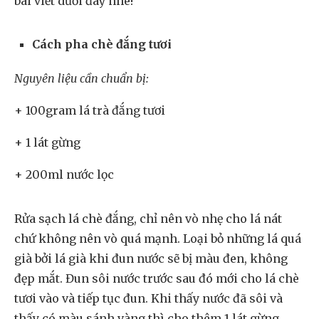
bài viết dưới đây nhé!
Cách pha chè đắng tươi
Nguyên liệu cần chuẩn bị:
+ 100gram lá trà đắng tươi
+ 1 lát gừng
+ 200ml nước lọc
Rửa sạch lá chè đắng, chỉ nên vò nhẹ cho lá nát
chứ không nên vò quá mạnh. Loại bỏ những lá quá
già bởi lá già khi đun nước sẽ bị màu đen, không
đẹp mắt. Đun sôi nước trước sau đó mới cho lá chè
tươi vào và tiếp tục đun. Khi thấy nước đã sôi và
thấy có màu sánh vàng thì cho thêm 1 lát gừng