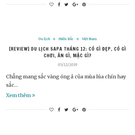
Du lịch
Miền Bắc
Việt Nam
[REVIEW] DU LỊCH SAPA THÁNG 12: CÓ GÌ ĐẸP, CÓ GÌ
CHƠI, ĂN GÌ, MẶC GÌ?
05/12/2019
Chẳng mang sắc vàng óng ả của mùa lúa chín hay
sắc…
Xem thêm