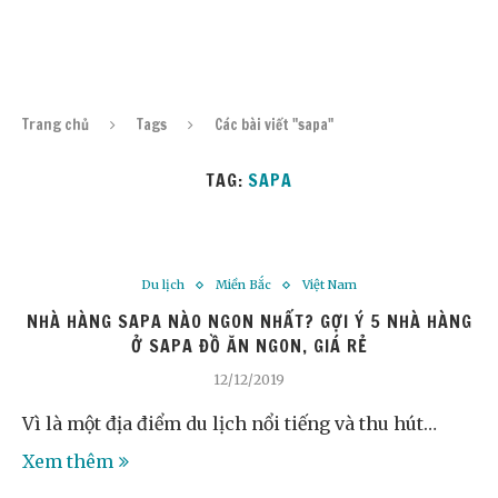
Trang chủ
Tags
Các bài viết "sapa"
TAG:
SAPA
Du lịch
Miền Bắc
Việt Nam
NHÀ HÀNG SAPA NÀO NGON NHẤT? GỢI Ý 5 NHÀ HÀNG
Ở SAPA ĐỒ ĂN NGON, GIÁ RẺ
12/12/2019
Vì là một địa điểm du lịch nổi tiếng và thu hút…
Xem thêm