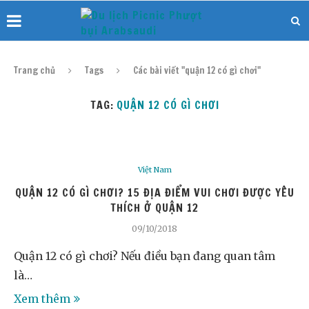
Trang chủ
Tags
Các bài viết "quận 12 có gì chơi"
TAG:
QUẬN 12 CÓ GÌ CHƠI
Việt Nam
QUẬN 12 CÓ GÌ CHƠI? 15 ĐỊA ĐIỂM VUI CHƠI ĐƯỢC YÊU
THÍCH Ở QUẬN 12
09/10/2018
Quận 12 có gì chơi? Nếu điều bạn đang quan tâm
là…
Xem thêm