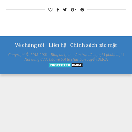
Về chúng tôi
Liên hệ
Chính sách bảo mật
Copyright © 2018-2021 | Blog du lịch | cắm trại dã ngoại | phượt bụi |
Nội dung được bảo vệ bởi tổ chức bản quyền DMCA