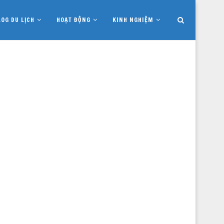
LOG DU LỊCH
HOẠT ĐỘNG
KINH NGHIỆM