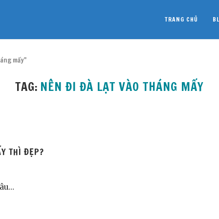
TRANG CHỦ
B
tháng mấy"
TAG:
NÊN ĐI ĐÀ LẠT VÀO THÁNG MẤY
Y THÌ ĐẸP?
câu…