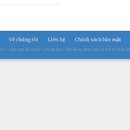
Về chúng tôi
Liên hệ
Chính sách bảo mật
ịch | cắm trại dã ngoại | phượt bụi | Nội dung được bảo vệ bởi tổ chứ