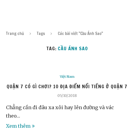
Trang chủ
Tags
Các bài viết "Cầu Ánh Sao"
TAG:
CẦU ÁNH SAO
Việt Nam
QUẬN 7 CÓ GÌ CHƠI? 10 ĐỊA ĐIỂM NỔI TIẾNG Ở QUẬN 7
05/10/2018
Chẳng cần đi đâu xa xôi hay lên đường và vác
theo…
Xem thêm