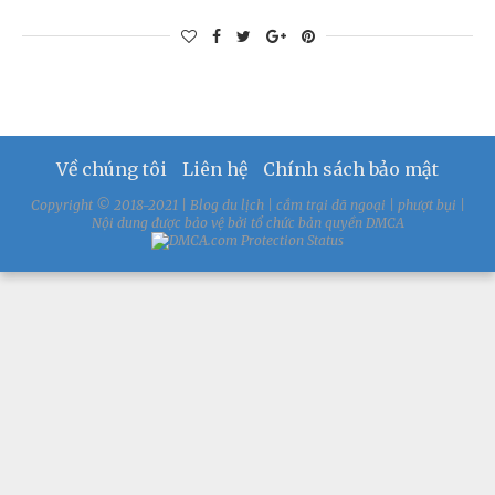
Về chúng tôi
Liên hệ
Chính sách bảo mật
Copyright © 2018-2021 | Blog du lịch | cắm trại dã ngoại | phượt bụi |
Nội dung được bảo vệ bởi tổ chức bản quyền DMCA