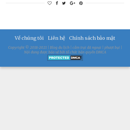
Về chúng tôi
Liên hệ
Chính sách bảo mật
Copyright © 2018-2021 | Blog du lịch | cắm trại dã ngoại | phượt bụi |
Nội dung được bảo vệ bởi tổ chức bản quyền DMCA