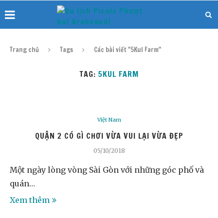
Trang chủ
Tags
Các bài viết "5Kul Farm"
TAG:
5KUL FARM
Việt Nam
QUẬN 2 CÓ GÌ CHƠI VỪA VUI LẠI VỪA ĐẸP
05/10/2018
Một ngày lòng vòng Sài Gòn với những góc phố và
quán…
Xem thêm