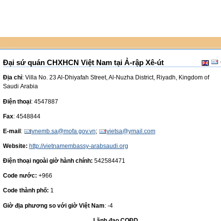
Đại sứ quán CHXHCN Việt Nam tại Ả-rập Xê-út
Địa chỉ
: Villa No. 23 Al-Dhiyafah Street, Al-Nuzha District, Riyadh, Kingdom of
Saudi Arabia
Điện thoại
: 4547887
Fax
: 4548844
E-mail
:
vnemb.sa@mofa.gov.vn
;
vietsa@ymail.com
Website:
http://vietnamembassy-arabsaudi.org
Điện thoại ngoài giờ hành chính:
542584471
Code nước:
+966
Code thành phố:
1
Giờ địa phương so với giờ Việt Nam
: -4
Lãnh đạo CQĐD