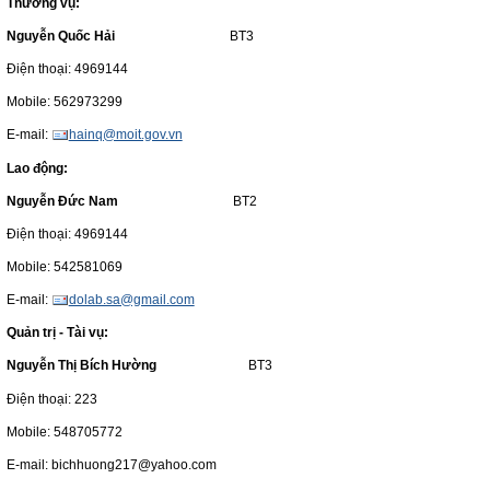
Thương vụ:
Nguyễn Quốc Hải
BT3
Điện thoại: 4969144
Mobile: 562973299
E-mail:
hainq@moit.gov.vn
Lao động:
Nguyễn Đức Nam
BT2
Điện thoại: 4969144
Mobile: 542581069
E-mail:
dolab.sa@gmail.com
Quản trị - Tài vụ:
Nguyễn Thị Bích Hường
BT3
Điện thoại: 223
Mobile: 548705772
E-mail: bichhuong217@yahoo.com