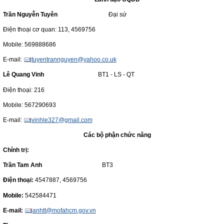
Trần Nguyễn Tuyên
Đại sứ
Điện thoại cơ quan: 113, 4569756
Mobile: 569888686
E-mail:
tuyentrannguyen@yahoo.co.uk
Lê Quang Vinh
BT1 - LS - QT
Điện thoại: 216
Mobile: 567290693
E-mail:
vinhle327@gmail.com
Các bộ phận chức năng
Chính trị:
Trần Tam Anh
BT3
Điện thoại:
4547887, 4569756
Mobile:
542584471
E-mail:
anhtt@mofahcm.gov.vn