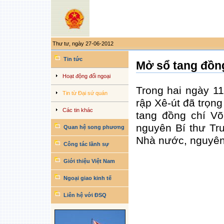
Thư tư, ngày 27-06-2012
Công
cụ
Tin tức
Mở sổ tang đồn
làm
việc
cá
Hoạt động đối ngoại
nhân
Trong hai ngày 11
Tin từ Đại sứ quán
rập Xê-út đã trọng
Các tin khác
tang đồng chí Võ
nguyên Bí thư Tr
Quan hệ song phương
Nhà nước, nguyê
Công tác lãnh sự
Giới thiệu Việt Nam
Ngoại giao kinh tế
Liên hệ với ĐSQ