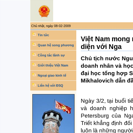
Chủ nhật, ngày 08-02-2009
Công
cụ
Tin tức
Việt Nam mong 
làm
việc
diện với Nga
cá
Quan hệ song phương
nhân
Công tác lãnh sự
Chủ tịch nước Nguy
doanh nhân và học
Giới thiệu Việt Nam
đại học tổng hợp S
Ngoại giao kinh tế
Mikhalovich dẫn đ
Liên hệ với ĐSQ
Ngày 3/2, tại buổi 
và doanh nghiệp h
Petersburg của Ng
Triết khẳng định đố
luôn là những người