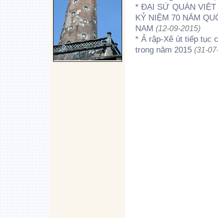
* ĐẠI SỨ QUÁN VIỆT
KỶ NIỆM 70 NĂM Q
NAM
(12-09-2015)
* Ả rập-Xê út tiếp tụ
trong năm 2015
(31-07