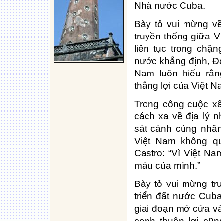
Nhà nước Cuba.
Bày tỏ vui mừng về
truyền thống giữa 
liên tục trong chặ
nước khẳng định, Đ
Nam luôn hiểu rằn
thắng lợi của Việt N
Trong công cuộc x
cách xa về địa lý 
sát cánh cùng nhâ
Việt Nam không qu
Castro: “Vì Việt N
máu của mình.”
Bày tỏ vui mừng tr
triển đất nước Cuba
giai đoạn mở cửa và
cạnh thuận lợi cũ