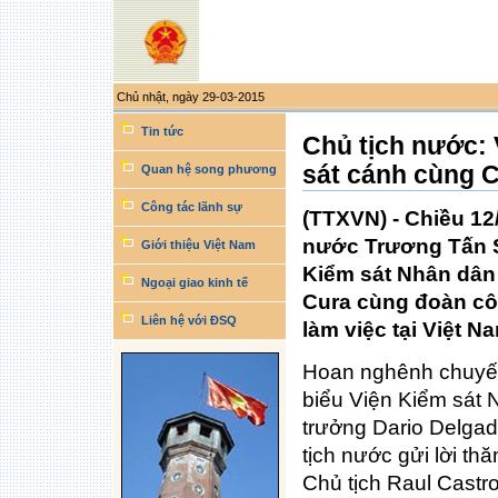
Chủ nhật, ngày 29-03-2015
Công
cụ
Tin tức
Chủ tịch nước: 
làm
việc
sát cánh cùng 
cá
Quan hệ song phương
nhân
Công tác lãnh sự
(TTXVN) - Chiều 12/
nước Trương Tấn S
Giới thiệu Việt Nam
Kiểm sát Nhân dân 
Ngoại giao kinh tế
Cura cùng đoàn cô
Liên hệ với ĐSQ
làm việc tại Việt N
Hoan nghênh chuyến
biểu Viện Kiểm sát 
trưởng Dario Delga
tịch nước gửi lời thă
Chủ tịch Raul Castr